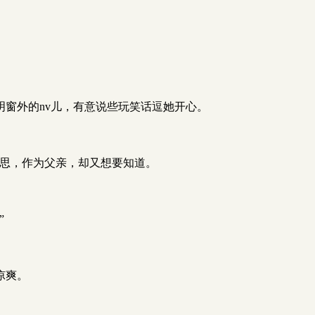
明窗外的nv儿，有意说些玩笑话逗她开心。
心思，作为父亲，却又想要知道。
”
凉爽。