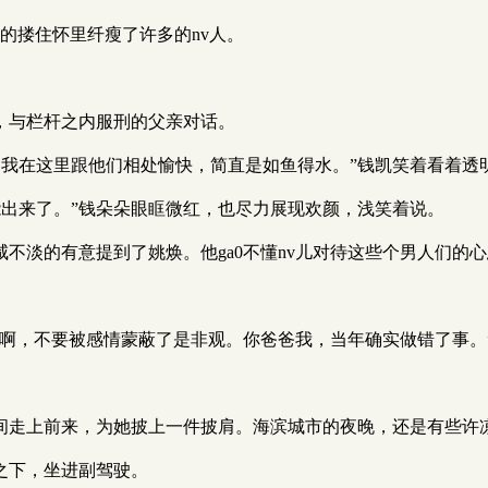
的搂住怀里纤瘦了许多的nv人。
，与栏杆之内服刑的父亲对话。
我在这里跟他们相处愉快，简直是如鱼得水。”钱凯笑着看着透
能出来了。”钱朵朵眼眶微红，也尽力展现欢颜，浅笑着说。
咸不淡的有意提到了姚焕。他ga0不懂nv儿对待这些个男人们的
。
人啊，不要被感情蒙蔽了是非观。你爸爸我，当年确实做错了事。
时间走上前来，为她披上一件披肩。海滨城市的夜晚，还是有些许
候之下，坐进副驾驶。