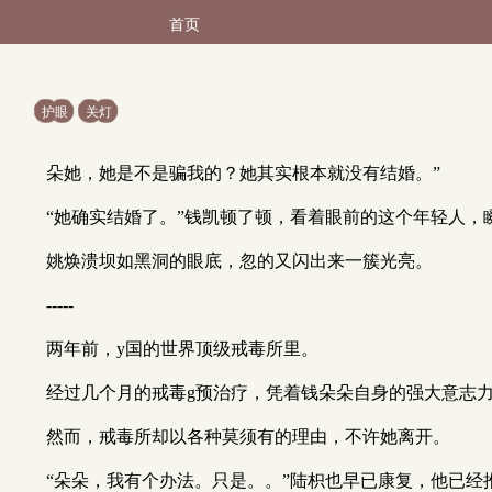
首页
护眼
关灯
朵她，她是不是骗我的？她其实根本就没有结婚。”
“她确实结婚了。”钱凯顿了顿，看着眼前的这个年轻人，
姚焕溃坝如黑洞的眼底，忽的又闪出来一簇光亮。
-----
两年前，y国的世界顶级戒毒所里。
经过几个月的戒毒g预治疗，凭着钱朵朵自身的强大意志
然而，戒毒所却以各种莫须有的理由，不许她离开。
“朵朵，我有个办法。只是。。”陆枳也早已康复，他已经