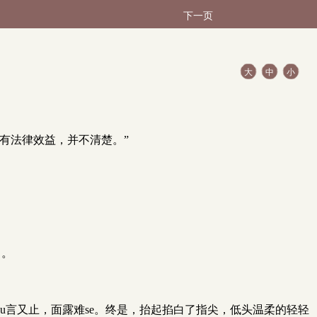
下一页
大
中
小
有法律效益，并不清楚。”
了。
u言又止，面露难se。终是，抬起掐白了指尖，低头温柔的轻轻