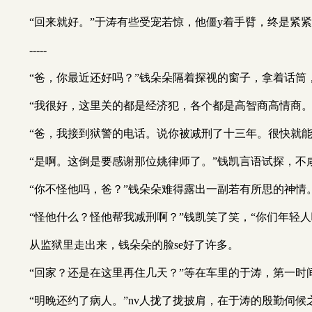
“回来就好。”于涛有些受宠若惊，他僵y着手臂，终是紧紧
-----
“爸，你最近还好吗？”钱朵朵隔着探视的窗子，拿着话筒
“我很好，这里关的都是经济犯，各个都是高智商高情商。
“爸，我接到狱警的电话。说你被减刑了十三年。很快就
“是啊。这倒是要感谢那位姚律师了。”钱凯言语试探，不
“你不怪他吗，爸？”钱朵朵难得露出一副若有所思的神情
“怪他什么？怪他帮我减刑啊？”钱凯笑了笑，“你们年轻
从监狱里走出来，钱朵朵的脸se好了许多。
“回家？还是在这里再住几天？”等在车里的于涛，第一
“明晚还约了病人。”nv人拢了拢披肩，在于涛的殷勤伺