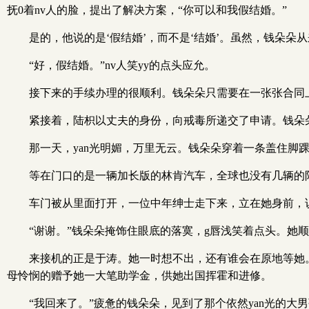
抚0着nv人的脸，提出了解决方案，“你可以和我假结婚。”
是的，他说的是‘假结婚’，而不是‘结婚’。虽然，钱朵
“好，假结婚。”nv人笑yy的点头应允。
接下来的手续办理的很顺利。钱朵朵只需要在一张张合同
紧接着，陆枳以丈夫的身份，向戒毒所递交了申请。钱朵
那一天，yan光明媚，万里无云。钱朵朵穿着一条盖住脚
等在门口的是一辆加长版的林肯汽车，全球也没有几辆的
车门被从里面打开，一位中年绅士走下来，立在她身前，说
“谢谢。”钱朵朵掩饰住眼底的落寞，g唇浅笑着点头。她
来接机的正是于涛。她一时想不出，还有谁会在原地等她
母怜悯的赠予她一大笔助学金，供她出国挥霍和进修。
“我回来了。”疲惫的钱朵朵，见到了那个依然yan光的