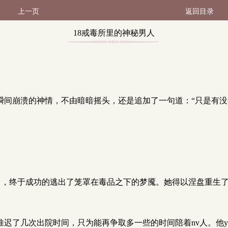
上一页
返回目录
18戒毒所里的神秘男人
(毒龙)（2 / 9）
瞬间崩溃的神情，不由暗暗摇头，还是追加了一句道：“只是有没
力，终于成功的逃出了笼罩在毒品之下的梦魇。她得以涅盘重生
推迟了几次出院时间，只为能再争取多一些的时间陪着nv人。他y