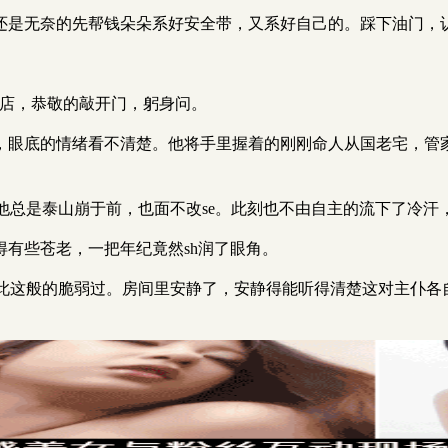
还是无奈的先帮钱朵朵系好安全带，又系好自己的。踩下油门，认
酒店，恭敬的敲开门，躬身问。
来，眼底的情绪看不清楚。他将手里握着的刚刚命人从国老宅，管
他总是泰山崩于前，也面不改se。此刻也不由自主的流下了冷汗
得有些苍老，一把年纪竟然sh润了眼角。
此这般的脆弱过。房间里安静了，安静得能听得清楚这对主仆各