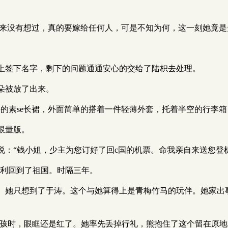
朵从来没有想过，真的要嫁给任何人，可是不知为何，这一刻她竟
上签下名字，剩下的问题通通安心的交给了陆枳去处理。
朵被放了出来。
踝的素se长裙，外面简单的搭着一件轻薄外套，托着半空的行李
限量版。
：“钱小姐，少主为您订好了回c国的机票。命我亲自来送您登机
顺利回到了祖国。时隔三年。
。她只想到了于涛。这个与她算得上是青梅竹马的玩伴。她家出
大男孩时，眼眶还是红了。她率先丢掉行礼，熊抱住了这个留在原