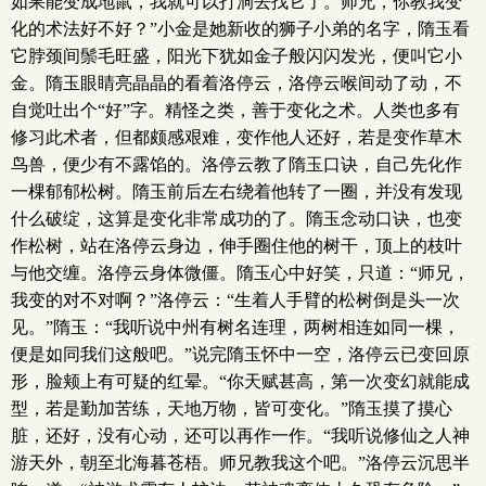
如果能变成地鼠，我就可以打洞去找它了。师兄，你教我变
化的术法好不好？”小金是她新收的狮子小弟的名字，隋玉看
它脖颈间鬃毛旺盛，阳光下犹如金子般闪闪发光，便叫它小
金。隋玉眼睛亮晶晶的看着洛停云，洛停云喉间动了动，不
自觉吐出个“好”字。精怪之类，善于变化之术。人类也多有
修习此术者，但都颇感艰难，变作他人还好，若是变作草木
鸟兽，便少有不露馅的。洛停云教了隋玉口诀，自己先化作
一棵郁郁松树。隋玉前后左右绕着他转了一圈，并没有发现
什么破绽，这算是变化非常成功的了。隋玉念动口诀，也变
作松树，站在洛停云身边，伸手圈住他的树干，顶上的枝叶
与他交缠。洛停云身体微僵。隋玉心中好笑，只道：“师兄，
我变的对不对啊？”洛停云：“生着人手臂的松树倒是头一次
见。”隋玉：“我听说中州有树名连理，两树相连如同一棵，
便是如同我们这般吧。”说完隋玉怀中一空，洛停云已变回原
形，脸颊上有可疑的红晕。“你天赋甚高，第一次变幻就能成
型，若是勤加苦练，天地万物，皆可变化。”隋玉摸了摸心
脏，还好，没有心动，还可以再作一作。“我听说修仙之人神
游天外，朝至北海暮苍梧。师兄教我这个吧。”洛停云沉思半