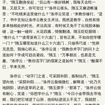
子。”隋玉翻身坐起，“后山有一株好桃树，我每天去吃一
颗，又甜又大，你可尝过？”洛停云摇头。隋玉又瘫进帐篷
里：“不吃桃来这里做什么？”洛停云笑道：“来教你修行。”是
了。书中玄知让洛停云教女主术法。既然是教学，自然有很
多单独相处的时光。术法高深，有时候又免不了出现肢体触
碰，这一触一碰间，火花四溅，情愫翻涌。隋玉眨眨眼睛：
“教什么？”“凌霄派有三十六道门，皆有正果。不知你想学哪
一门？”隋玉哪里知道什么三十六道门，只做乖巧道：“凭师
兄意思。我倾心听从。”洛停云道：“我教你术字门的问卜之
道如何？学成可趋吉避凶。”隋玉：“万事都吉，也甚是无
趣。”洛停云：“教你流字门的儒家之道如何？”隋玉：“酸腐不
已，学来无用。”
洛停云：“动字门之道，可采阴补阳，炼制仙丹。”隋玉
望向他：“采阴补阳……”洛停云脸颊微红，解释道：“此乃天
地阴阳，讲的是草药之道。”隋玉摆手：“那算了。”洛停云很
有耐心，笑道：“你想学什么？”隋玉：“今日小金带我去寻地
精，我们把它堵进了山洞，他却钻进泥土不见了。我就想，