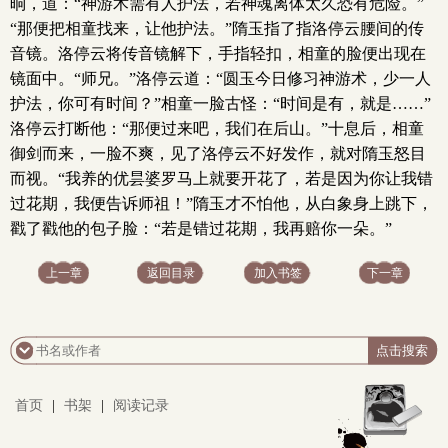
晌，道：“神游术需有人护法，若神魂离体太久恐有危险。”
“那便把相童找来，让他护法。”隋玉指了指洛停云腰间的传
音镜。洛停云将传音镜解下，手指轻扣，相童的脸便出现在
镜面中。“师兄。”洛停云道：“圆玉今日修习神游术，少一人
护法，你可有时间？”相童一脸古怪：“时间是有，就是……”
洛停云打断他：“那便过来吧，我们在后山。”十息后，相童
御剑而来，一脸不爽，见了洛停云不好发作，就对隋玉怒目
而视。“我养的优昙婆罗马上就要开花了，若是因为你让我错
过花期，我便告诉师祖！”隋玉才不怕他，从白象身上跳下，
戳了戳他的包子脸：“若是错过花期，我再赔你一朵。”
上一章
返回目录
加入书签
下一章
首页
|
书架
|
阅读记录