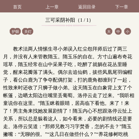
首页
上一章
返回目录
下一章
三可采阴补阳（1 / 1）
护眼
关灯
大
中
小
教术法两人情愫生寻小弟误入红尘怨拜师后过了两三
月，并没有人来管教隋玉。隋玉乐的自在。方寸山遍布奇花
瑶草，隋玉经常在山中采果子吃，吃醉了就躺在花丛里睡
觉，醒来花瓣落了满头。偶尔去追仙鹤，拔些凤凰尾羽编帽
子，看公白鹿为了争夺配偶打架，打的鹿角都缠到了一起，
性致来时还收了只狮子做小弟。这天隋玉在白象背上支了个
帐篷，边晒太阳边往嘴里丢葡萄。洛停云走了过来。“我听相
童说你在这里。”隋玉眯着眼睛，居高临下看他。来了！来
了！男主角来找她发展剧情了！隋玉内心不想跟洛停云扯上
关系，所以总是躲着这人，如今看来，必要的剧情线还是要
走。洛停云笑道：“邢师兄教习习字焚香，怎的不去？”隋玉
撇嘴：“无聊的很。”“这几日在做些什么？”“养花修树吃桃